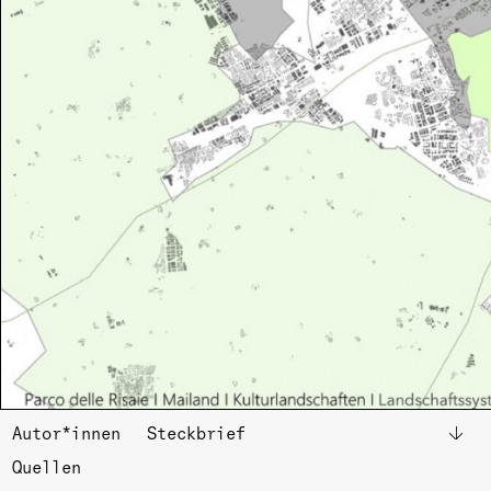
Autor*innen
Steck­brief
↓
Quel­len