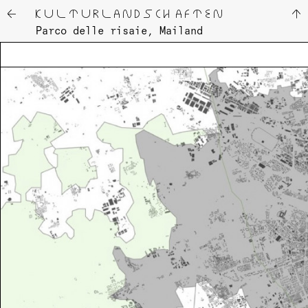
← KUL­TUR­LAND­SCHAF­TEN
↑
Parco delle ri­saie, Mai­land